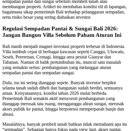
sempadan pantai dan sungai sebelum membeli tanah atau
membangun properti. Artikel ini membahas kondisi riil di lapangan,
bagaimana sikap pemerintah Bali terhadap pelanggaran sempadan,
serta risiko besar yang sering diabaikan investor.
Regulasi Sempadan Pantai & Sungai Bali 2026:
Jangan Bangun Villa Sebelum Paham Aturan Ini
Bali masih menjadi magnet investasi properti terbesar di Indonesia.
Villa tumbuh cepat di berbagai kawasan seperti Canggu, Uluwatu,
Seseh, Pererenan, Cemagi, hingga area pesisir Gianyar dan
Tabanan. Namun di balik pertumbuhan itu, muncul satu masalah
yang semakin serius: pembangunan yang melanggar aturan
sempadan pantai dan sempadan sungai.
Dulu, isu ini sering dianggap sepele. Banyak investor berpikir
selama tanah sudah dibeli dan bangunan sudah berdiri, semuanya
aman. Kenyataannya, kondisi tahun 2026 mulai berbeda.
Pemerintah Bali semakin aktif menyoroti pembangunan yang
dianggap merusak tata ruang, mengganggu aliran sungai, merusak
akses publik ke pantai, hingga berpotensi memperparah banjir dan
abrasi.
Masalahnya, banyak pembeli tanah bahkan tidak memahami apa itu
“sempadan”. Sebagian hanya fokus pada view laut, akses pantai,