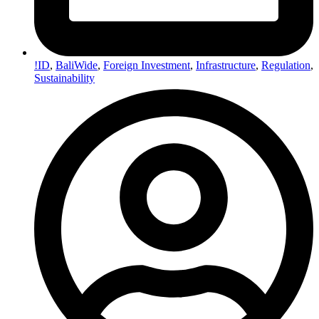
!ID
,
BaliWide
,
Foreign Investment
,
Infrastructure
,
Regulation
,
Sustainability