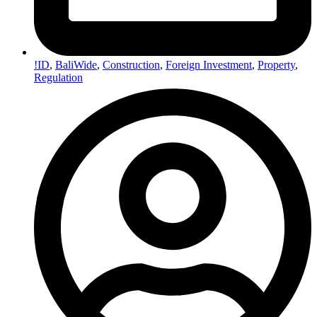
!ID
,
BaliWide
,
Construction
,
Foreign Investment
,
Property
,
Regulation