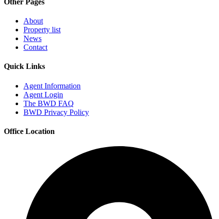
Other Pages
About
Property list
News
Contact
Quick Links
Agent Information
Agent Login
The BWD FAQ
BWD Privacy Policy
Office Location