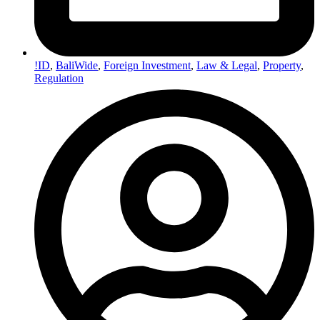
!ID
,
BaliWide
,
Foreign Investment
,
Law & Legal
,
Property
,
Regulation