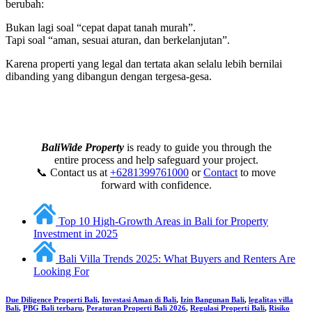
berubah:
Bukan lagi soal “cepat dapat tanah murah”.
Tapi soal “aman, sesuai aturan, dan berkelanjutan”.
Karena properti yang legal dan tertata akan selalu lebih bernilai
dibanding yang dibangun dengan tergesa-gesa.
BaliWide Property
is ready to guide you through the
entire process and help safeguard your project.
📞 Contact us at
+6281399761000
or
Contact
to move
forward with confidence.
Top 10 High-Growth Areas in Bali for Property
Investment in 2025
Bali Villa Trends 2025: What Buyers and Renters Are
Looking For
Due Diligence Properti Bali
,
Investasi Aman di Bali
,
Izin Bangunan Bali
,
legalitas villa
Bali
,
PBG Bali terbaru
,
Peraturan Properti Bali 2026
,
Regulasi Properti Bali
,
Risiko